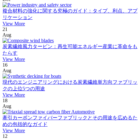
複合材料の強化に関する究極のガイド：タイプ、利点、アプ
リケーション
View More
21
Aug
炭素繊維風力タービン：再生可能エネルギー産業に革命をも
たらす
View More
16
Aug
現代のエンジニアリングにおける炭素繊維単方向ファブリッ
クの上位5つの用途
View More
18
Aug
牽引カーボンファイバーファブリックとその用途を広めるた
めの包括的なガイド
View More
12