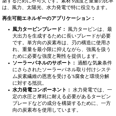
'
築するために不可欠です。素材
S強度と重量の比率
は、風力、太陽光、水力発電で特に役立ちます。
再生可能エネルギーのアプリケーション：
風力タービンブレード：
風力タービンは、最
大出力を生成するために長いブレードが必要
です。単方向の炭素布は、刃の構造に使用さ
れ、重量を最小限に抑えながら、強風を扱う
ために必要な強度と剛性を提供します。
ソーラーパネルのサポート：
過酷な気象条件
にさらされたソーラーパネル取り付けシステ
ム炭素繊維の恩恵を受ける
'
S腐食と環境分解
に対する抵抗。
水力発電コンポーネント：
水力発電では、一
定の水圧と摩耗に耐える必要があるタービン
ブレードなどの成分を構築するために、一方
向の炭素布を使用しています。