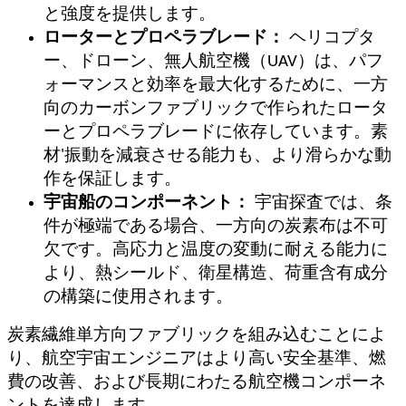
と強度を提供します。
ローターとプロペラブレード：
ヘリコプタ
ー、ドローン、無人航空機（UAV）は、パフ
ォーマンスと効率を最大化するために、一方
向のカーボンファブリックで作られたロータ
ーとプロペラブレードに依存しています。素
材
'
振動を減衰させる能力も、より滑らかな動
作を保証します。
宇宙船のコンポーネント：
宇宙探査では、条
件が極端である場合、一方向の炭素布は不可
欠です。高応力と温度の変動に耐える能力に
より、熱シールド、衛星構造、荷重含有成分
の構築に使用されます。
炭素繊維単方向ファブリックを組み込むことによ
り、航空宇宙エンジニアはより高い安全基準、燃
費の改善、および長期にわたる航空機コンポーネ