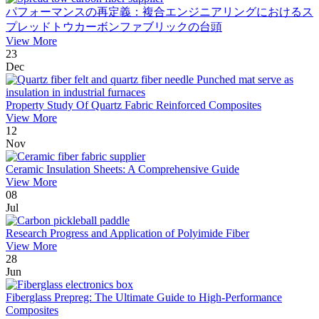
パフォーマンスの再定義：複合エンジニアリングにおけるス
プレッドトウカーボンファブリックの台頭
View More
23
Dec
Property Study Of Quartz Fabric Reinforced Composites
View More
12
Nov
Ceramic Insulation Sheets: A Comprehensive Guide
View More
08
Jul
Research Progress and Application of Polyimide Fiber
View More
28
Jun
Fiberglass Prepreg: The Ultimate Guide to High-Performance
Composites