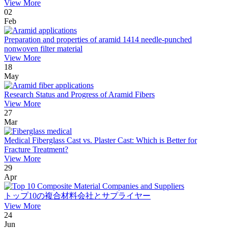
View More
02
Feb
Preparation and properties of aramid 1414 needle-punched
nonwoven filter material
View More
18
May
Research Status and Progress of Aramid Fibers
View More
27
Mar
Medical Fiberglass Cast vs. Plaster Cast: Which is Better for
Fracture Treatment?
View More
29
Apr
トップ10の複合材料会社とサプライヤー
View More
24
Jun