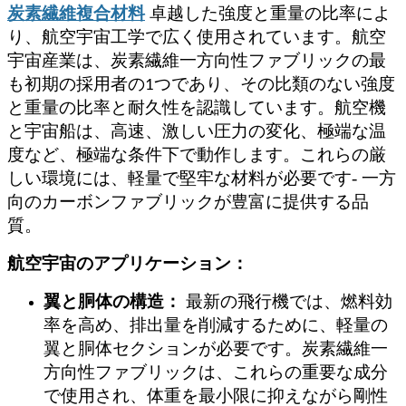
炭素繊維複合材料
卓越した強度と重量の比率によ
り、航空宇宙工学で広く使用されています。航空
宇宙産業は、炭素繊維一方向性ファブリックの最
も初期の採用者の1つであり、その比類のない強度
と重量の比率と耐久性を認識しています。航空機
と宇宙船は、高速、激しい圧力の変化、極端な温
度など、極端な条件下で動作します。これらの厳
-
しい環境には、軽量で堅牢な材料が必要です
一方
向のカーボンファブリックが豊富に提供する品
質。
航空宇宙のアプリケーション：
翼と胴体の構造：
最新の飛行機では、燃料効
率を高め、排出量を削減するために、軽量の
翼と胴体セクションが必要です。炭素繊維一
方向性ファブリックは、これらの重要な成分
で使用され、体重を最小限に抑えながら剛性