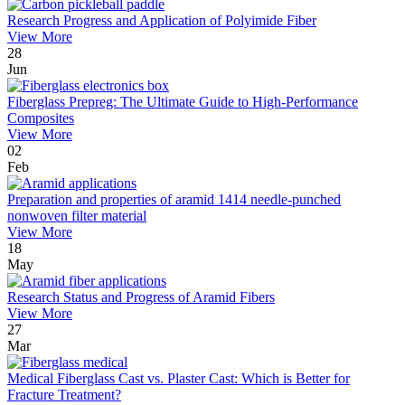
Research Progress and Application of Polyimide Fiber
View More
28
Jun
Fiberglass Prepreg: The Ultimate Guide to High-Performance
Composites
View More
02
Feb
Preparation and properties of aramid 1414 needle-punched
nonwoven filter material
View More
18
May
Research Status and Progress of Aramid Fibers
View More
27
Mar
Medical Fiberglass Cast vs. Plaster Cast: Which is Better for
Fracture Treatment?