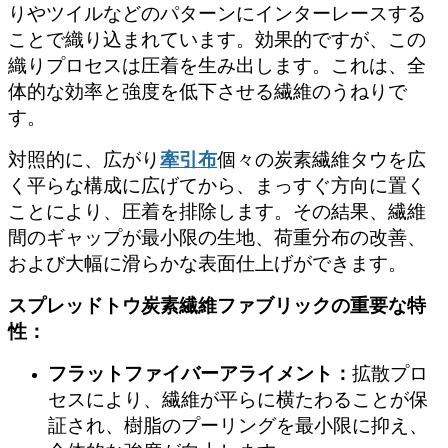
りやツイルなどのパターンにインターレースする
ことで織り込まれています。効果的ですが、この
織りプロセスは圧着を生み出します。これは、全
体的な効率と強度を低下させる繊維のうねりで
す。
対照的に、広がり
牽引布
個々の炭素繊維タウを広
く平らな構成に広げてから、まっすぐ方向に置く
ことにより、圧着を排除します。その結果、繊維
間のギャップが最小限の生地、荷重分布の改善、
および大幅に滑らかな表面仕上げができます。
スプレッドトウ炭素繊維ファブリックの重要な特
性：
フラットファイバーアライメント：
拡散プロ
セスにより、繊維が平らに横たわることが保
証され、樹脂のプーリングを最小限に抑え、