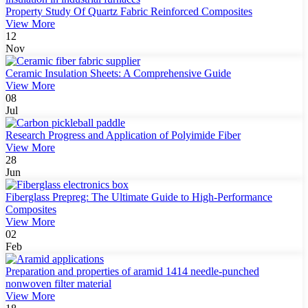
Property Study Of Quartz Fabric Reinforced Composites
View More
12
Nov
Ceramic Insulation Sheets: A Comprehensive Guide
View More
08
Jul
Research Progress and Application of Polyimide Fiber
View More
28
Jun
Fiberglass Prepreg: The Ultimate Guide to High-Performance
Composites
View More
02
Feb
Preparation and properties of aramid 1414 needle-punched
nonwoven filter material
View More