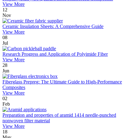
View More
12
Nov
Ceramic Insulation Sheets: A Comprehensive Guide
View More
08
Jul
Research Progress and Application of Polyimide Fiber
View More
28
Jun
Fiberglass Prepreg: The Ultimate Guide to High-Performance
Composites
View More
02
Feb
Preparation and properties of aramid 1414 needle-punched
nonwoven filter material
View More
18
May