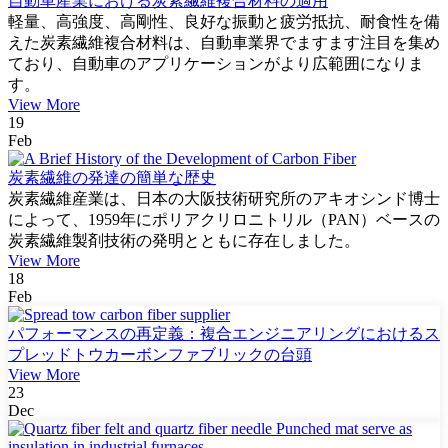
自動車産業における炭素繊維複合材料の適用
軽量、高強度、高剛性、良好な振動と疲労抵抗、耐食性を備
えた炭素繊維複合材料は、自動車業界でますます注目を集め
ており、自動車のアプリケーションがより広範囲になりま
す。
View More
19
Feb
炭素繊維の発達の簡単な歴史
炭素繊維産業は、日本の大阪技術研究所のアキオシンド博士
によって、1959年にポリアクリロニトリル（PAN）ベースの
炭素繊維製剤技術の発明とともに存在しました。
View More
18
Feb
パフォーマンスの再定義：複合エンジニアリングにおけるス
プレッドトウカーボンファブリックの台頭
View More
23
Dec