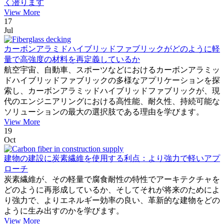
く潜ります
View More
17
Jul
カーボンアラミドハイブリッドファブリックがどのように軽
量で高強度の材料を再定義しているか
航空宇宙、自動車、スポーツなどにおけるカーボンアラミッ
ドハイブリッドファブリックの多様なアプリケーションを探
索し、カーボンアラミッドハイブリッドファブリックが、現
代のエンジニアリングにおける高性能、耐久性、持続可能な
ソリューションの最大の選択肢である理由を学びます。
View More
19
Oct
建物の建設に炭素繊維を使用する利点：より強力で軽いアプ
ローチ
炭素繊維が、その軽量で腐食耐性の特性でアーキテクチャを
どのように再形成しているか、そしてそれが将来のためによ
り強力で、よりエネルギー効率の良い、革新的な建物をどの
ように生み出すのかを学びます。
View More