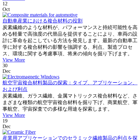
12
Oct
自動車産業における複合材料の役割
炭素繊維のような材料が、パフォーマンスと持続可能性を高
める軽量で高強度の代替品を提供することにより、車両の設
計に革命を起こしている方法を発見します。最新の自動車工
学に対する複合材料の影響を強調する、利点、製造プロセ
ス、環境に関する考慮事項、将来の傾向を掘り下げます。
View More
30
Dec
航空宇宙複合材料製品の探索：タイプ、アプリケーション、
および利点
炭素繊維、ガラス繊維、金属マトリックス複合材料など、さ
まざまな種類の航空宇宙複合材料を掘り下げ、商業航空、軍
事航空、宇宙探査での多様な用途を探索します。
View More
19
Dec
産業用アプリケーションでのセラミック繊維製品の利点を探