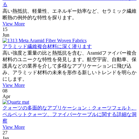
る
高い熱抵抗、軽量性、エネルギー効率など、セラミック繊維
断熱の例外的な特性を探ります。
View More
15
Jun
アラミッド繊維複合材料に深く潜ります
高い強度と重量の比と熱抵抗を含む、Aramidファイバー複合
材料のユニークな特性を発見します。航空宇宙、自動車、保
護具などの業界を介して多様なアプリケーションに飛び込
み、アラミッド材料の未来を形作る新しいトレンドを明らか
にします。
View More
08
Apr
クォーツの多面的なアプリケーション：クォーツフェルト、
ベルベットクォーツ、ファイバーケーブルに関する詳細な洞
察
View More
27
Jan