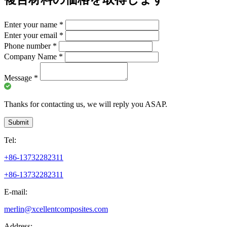
Enter your name
*
Enter your email
*
Phone number
*
Company Name
*
Message
*
Thanks for contacting us, we will reply you ASAP.
Submit
Tel:
+86-13732282311
+86-13732282311
E-mail:
merlin@xcellentcomposites.com
Address: