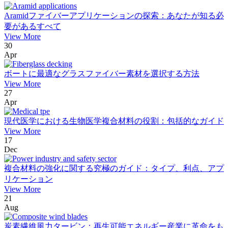
Aramidファイバーアプリケーションの探索：あなたが知る必
要があるすべて
View More
30
Apr
ボートに最適なグラスファイバー素材を選択する方法
View More
27
Apr
現代医学における生物医学複合材料の役割：包括的なガイド
View More
17
Dec
複合材料の強化に関する究極のガイド：タイプ、利点、アプ
リケーション
View More
21
Aug
炭素繊維風力タービン：再生可能エネルギー産業に革命をも