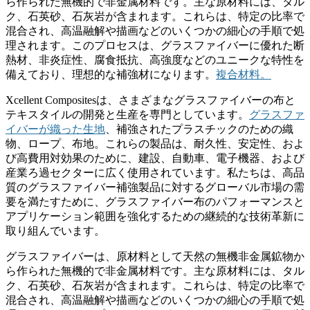
ら作られた無機的で非金属材料です。主な原材料には、タル
ク、石英砂、石灰岩が含まれます。これらは、特定の比率で
混合され、高温融解や描画などのいくつかの細心の手順で処
理されます。このプロセスは、グラスファイバーに優れた断
熱材、非炎症性、腐食抵抗、高強度などのユニークな特性を
備えており、理想的な補強材になります。
複合材料。
Xcellent Compositesは、さまざまなグラスファイバーの布と
テキスタイルの開発と生産を専門としています。
グラスファ
イバーが織った生地
、補強されたプラスチックのための織
物、ロープ、布地。これらの製品は、耐久性、安定性、およ
び高費用対効果のために、建設、自動車、電子機器、および
産業ろ過セクターに広く使用されています。私たちは、高品
質のグラスファイバー補強製品に対するグローバル市場の需
要を満たすために、グラスファイバー布のパフォーマンスと
アプリケーション範囲を強化するための継続的な技術革新に
取り組んでいます。
グラスファイバーは、原材料として天然の無機非金属鉱物か
ら作られた無機的で非金属材料です。主な原材料には、タル
ク、石英砂、石灰岩が含まれます。これらは、特定の比率で
混合され、高温融解や描画などのいくつかの細心の手順で処