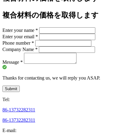
複合材料の価格を取得します
Enter your name
*
Enter your email
*
Phone number
*
Company Name
*
Message
*
Thanks for contacting us, we will reply you ASAP.
Submit
Tel:
86-13732282311
86-13732282311
E-mail: