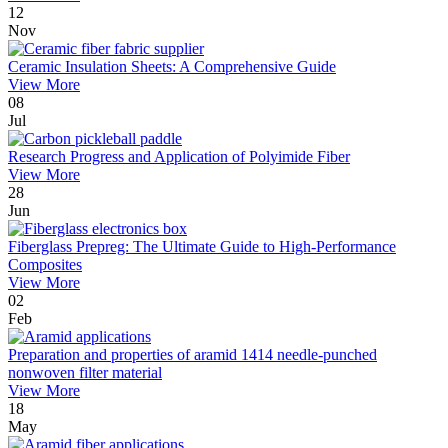
12
Nov
Ceramic Insulation Sheets: A Comprehensive Guide
View More
08
Jul
Research Progress and Application of Polyimide Fiber
View More
28
Jun
Fiberglass Prepreg: The Ultimate Guide to High-Performance
Composites
View More
02
Feb
Preparation and properties of aramid 1414 needle-punched
nonwoven filter material
View More
18
May