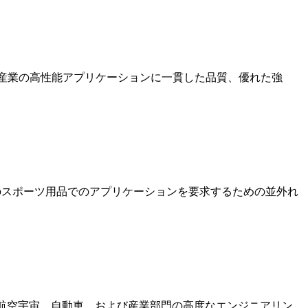
スポーツ用品産業の高性能アプリケーションに一貫した品質、優れた強
動車、高性能のスポーツ用品でのアプリケーションを要求するための並外れ
素繊維を備えており、航空宇宙、自動車、および産業部門の高度なエンジニアリン