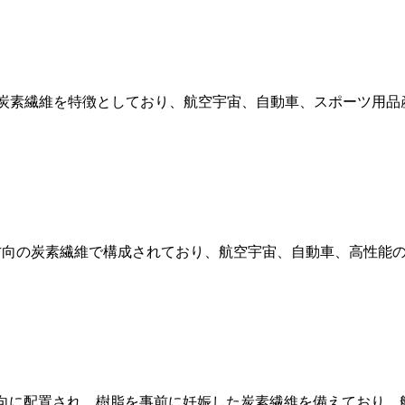
gは、樹脂が事前に浸透した炭素繊維を特徴としており、航空宇宙、自動車、
、樹脂が事前に妊娠した一方向の炭素繊維で構成されており、航空宇宙、自
tiaxial Prepregは、複数の方向に配置され、樹脂を事前に妊娠した炭