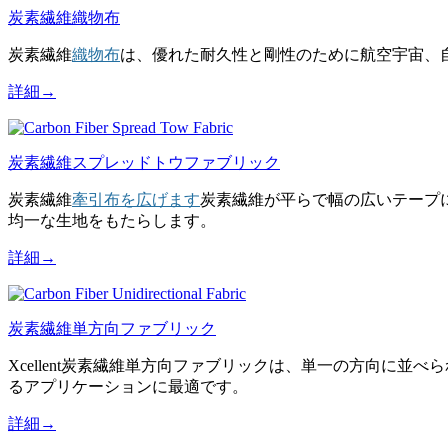
炭素繊維織物布
炭素繊維
織物布
は、優れた耐久性と剛性のために航空宇宙、
詳細→
炭素繊維スプレッドトウファブリック
炭素繊維
牽引布を広げます
炭素繊維が平らで幅の広いテープ
均一な生地をもたらします。
詳細→
炭素繊維単方向ファブリック
Xcellent炭素繊維単方向ファブリックは、単一の方向に
るアプリケーションに最適です。
詳細→