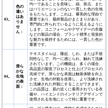
均一であることを意味し、縞、斑点、また
色の
はバリエーションのない一貫した色の生地
違い
をもたらします。これは、審美的な理由で
はあ
03。
重要であり、最終製品がまとまりがあり、
りま
専門的に作られているように見えるように
せ
します。ユニフォームやデザイナーの衣服
ん：
などの製品の場合、ブランド標準と視覚的
な魅力を維持するためには、一貫した色が
重要です。
テキスタイルは、隆起、しわ、または不規
則性なしで、均一に感じられ、触れて洗練
されています。この機能は、多くの場合、
滑ら
高品質の製造プロセスと仕上げプロセスの
かな
兆候です。滑らかな表面は触覚体験を向上
04。
生地
させ、生地の外観を改善し、より洗練され
の表
た洗練された外観にすることができます。
面：
この品質は、肌の近くに着用されている衣
服や、ハイエンドのインテリアデザインで
使用される生地にとって特に重要です。