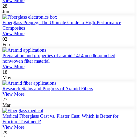
View More
28
Jun
Fiberglass Prepreg: The Ultimate Guide to High-Performance
Composites
View More
02
Feb
Preparation and properties of aramid 1414 needle-punched
nonwoven filter material
View More
18
May
Research Status and Progress of Aramid Fibers
View More
27
Mar
Medical Fiberglass Cast vs. Plaster Cast: Which is Better for
Fracture Treatment?
View More
29