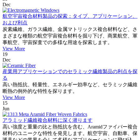
Dec
航空宇宙複合材料製品の探索：タイプ、アプリケーション、
および利点
炭素繊維、ガラス繊維、金属マトリックス複合材料など、さ
まざまな種類の航空宇宙複合材料を掘り下げ、商業航空、軍
事航空、宇宙探査での多様な用途を探索します。
View More
19
Dec
産業用アプリケーションでのセラミック繊維製品の利点を探
る
高い熱抵抗、軽量性、エネルギー効率など、セラミック繊維
断熱の例外的な特性を探ります。
View More
15
Jun
アラミッド繊維複合材料に深く潜ります
高い強度と重量の比と熱抵抗を含む、Aramidファイバー複合
材料のユニークな特性を発見します。航空宇宙、自動車、保
護具などの業界を介して多様なアプリケーションに飛び込