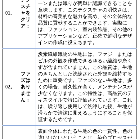
ーンまたは織りが簡単に認識できることを
スチ
意味します。このテクスチャの明快さは、
01。
ャを
材料の審美的な魅力を高め、その全体的な
クリ
品質に貢献することができます。実際に
ア：
は、ファッション、室内装飾品、その他の
アプリケーションなど、正確で鮮明なデザ
インの作成に役立ちます。
炭素繊維織物の生地には、ファジーまたは
ピルの外観を作成できるゆるい繊維や糸く
ずが含まれていません。この品質は、生地
ファ
のきちんとした洗練された外観を維持する
ズは
ために重要です。ファズのない生地は、多
02。
あり
くの場合、耐久性が高く、メンテナンスが
ませ
少なくなります。この特性は、高品質のテ
ん：
キスタイルで特に評価されています。これ
は、繰り返し使用して洗浄した後、生地が
滑らかで清潔に見えるようにすることを保
証するためです。
表面全体にわたる生地の色の一貫性。色の
違いはないということは、染色プロセスが