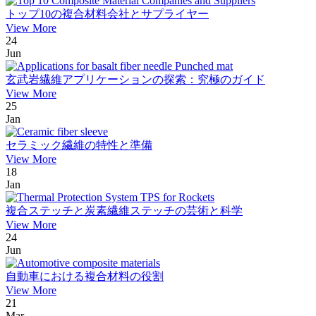
トップ10の複合材料会社とサプライヤー
View More
24
Jun
玄武岩繊維アプリケーションの探索：究極のガイド
View More
25
Jan
セラミック繊維の特性と準備
View More
18
Jan
複合ステッチと炭素繊維ステッチの芸術と科学
View More
24
Jun
自動車における複合材料の役割
View More
21
Mar