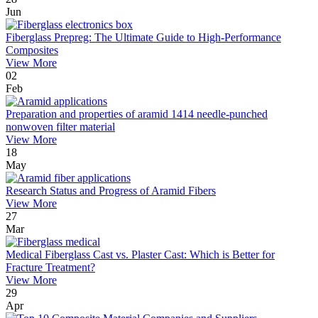
Jun
Fiberglass Prepreg: The Ultimate Guide to High-Performance
Composites
View More
02
Feb
Preparation and properties of aramid 1414 needle-punched
nonwoven filter material
View More
18
May
Research Status and Progress of Aramid Fibers
View More
27
Mar
Medical Fiberglass Cast vs. Plaster Cast: Which is Better for
Fracture Treatment?
View More
29
Apr