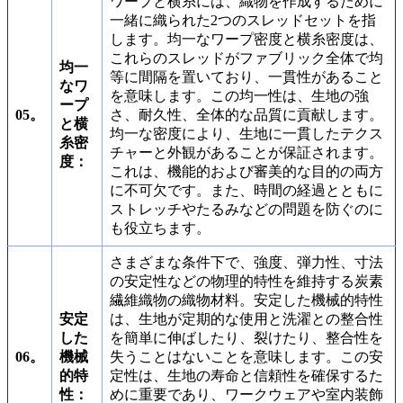
ワープと横糸には、織物を作成するために
一緒に織られた2つのスレッドセットを指
します。均一なワープ密度と横糸密度は、
これらのスレッドがファブリック全体で均
均一
等に間隔を置いており、一貫性があること
なワ
を意味します。この均一性は、生地の強
ープ
05。
さ、耐久性、全体的な品質に貢献します。
と横
均一な密度により、生地に一貫したテクス
糸密
チャーと外観があることが保証されます。
度：
これは、機能的および審美的な目的の両方
に不可欠です。また、時間の経過とともに
ストレッチやたるみなどの問題を防ぐのに
も役立ちます。
さまざまな条件下で、強度、弾力性、寸法
の安定性などの物理的特性を維持する炭素
繊維織物の織物材料。安定した機械的特性
安定
は、生地が定期的な使用と洗濯との整合性
した
を簡単に伸ばしたり、裂けたり、整合性を
06。
機械
失うことはないことを意味します。この安
的特
定性は、生地の寿命と信頼性を確保するた
性：
めに重要であり、ワークウェアや室内装飾