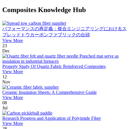
Composites Knowledge Hub
パフォーマンスの再定義：複合エンジニアリングにおけるス
プレッドトウカーボンファブリックの台頭
View More
23
Dec
Property Study Of Quartz Fabric Reinforced Composites
View More
12
Nov
Ceramic Insulation Sheets: A Comprehensive Guide
View More
08
Jul
Research Progress and Application of Polyimide Fiber
View More
28