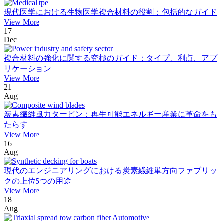
現代医学における生物医学複合材料の役割：包括的なガイド
View More
17
Dec
複合材料の強化に関する究極のガイド：タイプ、利点、アプ
リケーション
View More
21
Aug
炭素繊維風力タービン：再生可能エネルギー産業に革命をも
たらす
View More
16
Aug
現代のエンジニアリングにおける炭素繊維単方向ファブリッ
クの上位5つの用途
View More
18
Aug