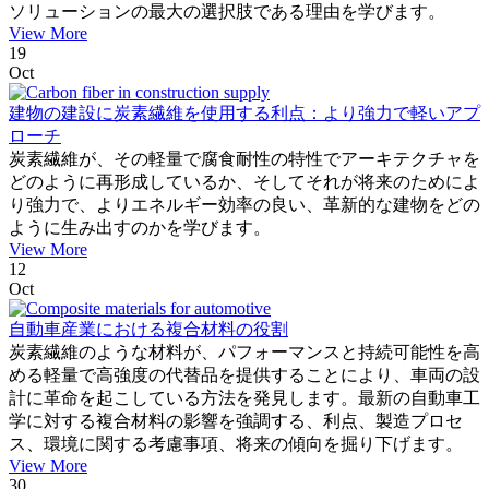
ソリューションの最大の選択肢である理由を学びます。
View More
19
Oct
建物の建設に炭素繊維を使用する利点：より強力で軽いアプ
ローチ
炭素繊維が、その軽量で腐食耐性の特性でアーキテクチャを
どのように再形成しているか、そしてそれが将来のためによ
り強力で、よりエネルギー効率の良い、革新的な建物をどの
ように生み出すのかを学びます。
View More
12
Oct
自動車産業における複合材料の役割
炭素繊維のような材料が、パフォーマンスと持続可能性を高
める軽量で高強度の代替品を提供することにより、車両の設
計に革命を起こしている方法を発見します。最新の自動車工
学に対する複合材料の影響を強調する、利点、製造プロセ
ス、環境に関する考慮事項、将来の傾向を掘り下げます。
View More
30