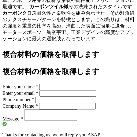
車、スポーツ用品の複雑な形状や高性能アプリケーションに
最適です。
カーボンツイル織り
の洗練されたスタイルです
カーボンクロス
耐久性と柔軟性を組み合わせた、その対角線
のテクスチャーパターンを特徴とします。この織りは、材料
の強度と重量の比率を高め、湾曲した表面に簡単に適合し、
モータースポーツ、航空宇宙、工業デザインの高度なアプリ
ケーションに最大の選択肢となっています。
複合材料の価格を取得します
複合材料の価格を取得します
Enter your name
*
Enter your email
*
Phone number
*
Company Name
*
Message
*
Thanks for contacting us, we will reply you ASAP.