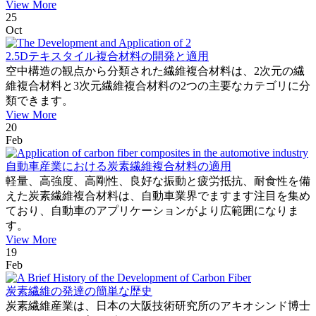
View More
25
Oct
2.5Dテキスタイル複合材料の開発と適用
空中構造の観点から分類された繊維複合材料は、2次元の繊
維複合材料と3次元繊維複合材料の2つの主要なカテゴリに分
類できます。
View More
20
Feb
自動車産業における炭素繊維複合材料の適用
軽量、高強度、高剛性、良好な振動と疲労抵抗、耐食性を備
えた炭素繊維複合材料は、自動車業界でますます注目を集め
ており、自動車のアプリケーションがより広範囲になりま
す。
View More
19
Feb
炭素繊維の発達の簡単な歴史
炭素繊維産業は、日本の大阪技術研究所のアキオシンド博士