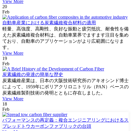
View More
20
Feb
自動車産業における炭素繊維複合材料の適用
軽量、高強度、高剛性、良好な振動と疲労抵抗、耐食性を備
えた炭素繊維複合材料は、自動車業界でますます注目を集め
ており、自動車のアプリケーションがより広範囲になりま
す。
View More
19
Feb
炭素繊維の発達の簡単な歴史
炭素繊維産業は、日本の大阪技術研究所のアキオシンド博士
によって、1959年にポリアクリロニトリル（PAN）ベースの
炭素繊維製剤技術の発明とともに存在しました。
View More
18
Feb
パフォーマンスの再定義：複合エンジニアリングにおけるス
プレッドトウカーボンファブリックの台頭