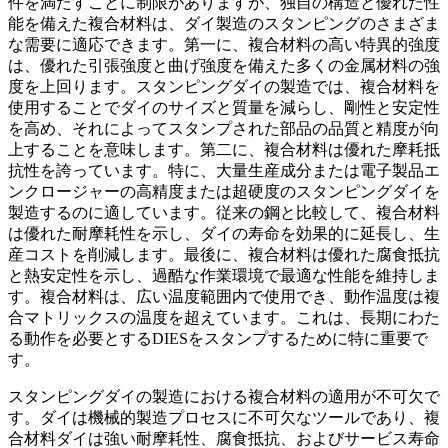
件を満たすことに制限がありますが、独自の構造と優れた性
能を備えた複合材料は、ダイ製造のスタンピングのさまざま
な需要に適応できます。第一に、複合材料の高い特異的強度
は、優れた引張強度と曲げ強度を備えた多くの金属材料の強
度を上回ります。スタンピングダイの製造では、複合材料を
使用することでダイのサイズと質量を減らし、剛性と安定性
を高め、それによってスタンプされた部品の品質と精度が向
上することを意味します。第二に、複合材料は優れた摩耗抵
抗性を誇っています。特に、大量生産成分または電子製品エ
ンクロージャーの高精度または超硬度のスタンピングダイを
製造するのに適しています。従来の鋼と比較して、複合材料
は優れた耐摩耗性を示し、ダイの寿命を効果的に延長し、生
産コストを削減します。最後に、複合材料は優れた腐食抵抗
と熱安定性を示し、過酷な作業環境で最適な性能を維持しま
す。複合材料は、広い温度範囲内で使用でき、動作温度は複
合マトリックスの温度を超えています。これは、長期にわた
る動作を必要とするDIESをスタンプするために特に重要で
す。
スタンピングダイの製造における複合材料の適用が不可欠で
す。ダイは機械的製造プロセスに不可欠なツールであり、複
合材料ダイは強い耐摩耗性、腐食抵抗、およびサービス寿命