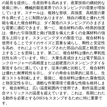
の延長を提供し、生産効率を高めます。産業技術の継続的な
発展に伴い、機械的製造業界でのスタンピングの需要が増加
しています。スチールは、複雑な形状、高強度、高精度の要
件を満たすことに制限がありますが、独自の構造と優れた性
能を備えた複合材料は、ダイ製造のスタンピングのさまざま
な需要に適応できます。第一に、複合材料の高い特異的強度
は、優れた引張強度と曲げ強度を備えた多くの金属材料の強
度を上回ります。スタンピングダイの製造では、複合材料を
使用することでダイのサイズと質量を減らし、剛性と安定性
を高め、それによってスタンプされた部品の品質と精度が向
上することを意味します。第二に、複合材料は優れた摩耗抵
抗性を誇っています。特に、大量生産成分または電子製品エ
ンクロージャーの高精度または超硬度のスタンピングダイを
製造するのに適しています。従来の鋼と比較して、複合材料
は優れた耐摩耗性を示し、ダイの寿命を効果的に延長し、生
産コストを削減します。最後に、複合材料は優れた腐食抵抗
と熱安定性を示し、過酷な作業環境で最適な性能を維持しま
す。複合材料は、広い温度範囲内で使用でき、動作温度は複
合マトリックスの温度を超えています。これは、長期にわた
る動作を必要とするDIESをスタンプするために特に重要で
す。