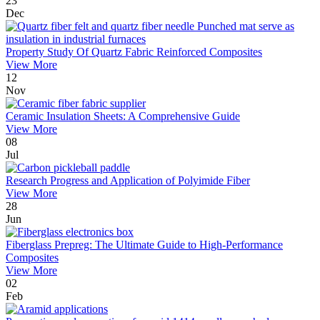
23
Dec
Property Study Of Quartz Fabric Reinforced Composites
View More
12
Nov
Ceramic Insulation Sheets: A Comprehensive Guide
View More
08
Jul
Research Progress and Application of Polyimide Fiber
View More
28
Jun
Fiberglass Prepreg: The Ultimate Guide to High-Performance
Composites
View More
02
Feb