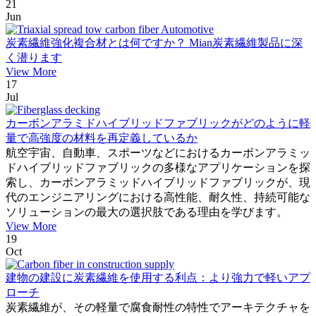
21
Jun
炭素繊維強化複合材とは何ですか？ Mian炭素繊維製品に深
く潜ります
View More
17
Jul
カーボンアラミドハイブリッドファブリックがどのように軽
量で高強度の材料を再定義しているか
航空宇宙、自動車、スポーツなどにおけるカーボンアラミッ
ドハイブリッドファブリックの多様なアプリケーションを探
索し、カーボンアラミッドハイブリッドファブリックが、現
代のエンジニアリングにおける高性能、耐久性、持続可能な
ソリューションの最大の選択肢である理由を学びます。
View More
19
Oct
建物の建設に炭素繊維を使用する利点：より強力で軽いアプ
ローチ
炭素繊維が、その軽量で腐食耐性の特性でアーキテクチャを