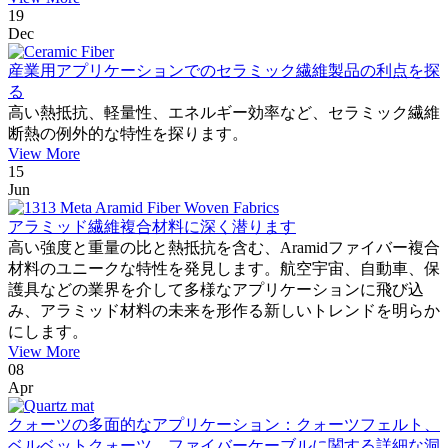
19
Dec
産業用アプリケーションでのセラミック繊維製品の利点を探
る
高い熱抵抗、軽量性、エネルギー効率など、セラミック繊維
断熱の例外的な特性を探ります。
View More
15
Jun
アラミッド繊維複合材料に深く潜ります
高い強度と重量の比と熱抵抗を含む、Aramidファイバー複合
材料のユニークな特性を発見します。航空宇宙、自動車、保
護具などの業界を介して多様なアプリケーションに飛び込
み、アラミッド材料の未来を形作る新しいトレンドを明らか
にします。
View More
08
Apr
クォーツの多面的なアプリケーション：クォーツフェルト、
ベルベットクォーツ、ファイバーケーブルに関する詳細な洞