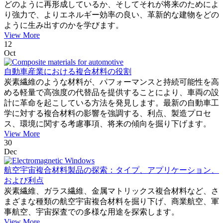
どのように再形成しているか、そしてそれが将来のためによ
り強力で、よりエネルギー効率の良い、革新的な建物をどの
ように生み出すのかを学びます。
View More
12
Oct
自動車産業における複合材料の役割
炭素繊維のような材料が、パフォーマンスと持続可能性を高
める軽量で高強度の代替品を提供することにより、車両の設
計に革命を起こしている方法を発見します。最新の自動車工
学に対する複合材料の影響を強調する、利点、製造プロセ
ス、環境に関する考慮事項、将来の傾向を掘り下げます。
View More
30
Dec
航空宇宙複合材料製品の探索：タイプ、アプリケーション、
および利点
炭素繊維、ガラス繊維、金属マトリックス複合材料など、さ
まざまな種類の航空宇宙複合材料を掘り下げ、商業航空、軍
事航空、宇宙探査での多様な用途を探索します。
View More