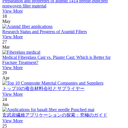
Preparation and properties of aramid 1414 needle-punched
nonwoven filter material
View More
18
May
Research Status and Progress of Aramid Fibers
View More
27
Mar
Medical Fiberglass Cast vs. Plaster Cast: Which is Better for
Fracture Treatment?
View More
29
Apr
トップ10の複合材料会社とサプライヤー
View More
24
Jun
玄武岩繊維アプリケーションの探索：究極のガイド
View More
25