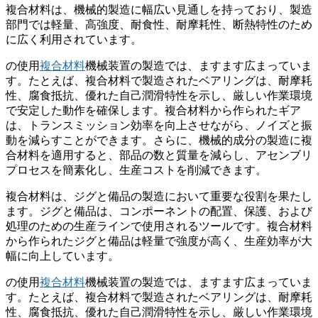
複合材料は、機械的製造に幅広い見通しを持っており、製造
部門では軽量、高強度、耐食性、耐摩耗性、断熱特性のため
に広く利用されています。
の使用
複合材料
機械装置の製造では、ますます広まっていま
す。たとえば、複合材料で製造されたベアリングは、耐摩耗
性、腐食抵抗、優れた自己潤滑特性を示し、厳しい作業環境
で安定した動作を確保します。複合材料から作られたギア
は、トランスミッション効率を向上させながら、ノイズと振
動を減らすことができます。さらに、機械的成分の製造に複
合材料を適用すると、部品の数と質量を減らし、アセンブリ
プロセスを簡素化し、生産コストを削減できます。
複合材料は、ジグと備品の製造において重要な役割を果たし
ます。ジグと備品は、コンポーネントの配置、保護、および
処理のための生産ラインで使用されるツールです。複合材料
から作られたジグと備品は軽量で強度が高く、生産効率が大
幅に向上しています。
の使用
複合材料
機械装置の製造では、ますます広まっていま
す。たとえば、複合材料で製造されたベアリングは、耐摩耗
性、腐食抵抗、優れた自己潤滑特性を示し、厳しい作業環境