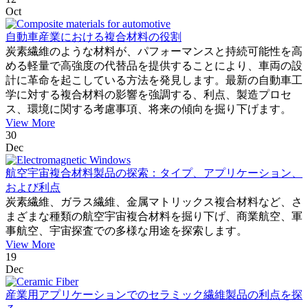
Oct
自動車産業における複合材料の役割
炭素繊維のような材料が、パフォーマンスと持続可能性を高
める軽量で高強度の代替品を提供することにより、車両の設
計に革命を起こしている方法を発見します。最新の自動車工
学に対する複合材料の影響を強調する、利点、製造プロセ
ス、環境に関する考慮事項、将来の傾向を掘り下げます。
View More
30
Dec
航空宇宙複合材料製品の探索：タイプ、アプリケーション、
および利点
炭素繊維、ガラス繊維、金属マトリックス複合材料など、さ
まざまな種類の航空宇宙複合材料を掘り下げ、商業航空、軍
事航空、宇宙探査での多様な用途を探索します。
View More
19
Dec
産業用アプリケーションでのセラミック繊維製品の利点を探