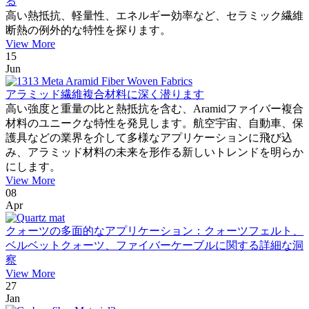
る
高い熱抵抗、軽量性、エネルギー効率など、セラミック繊維
断熱の例外的な特性を探ります。
View More
15
Jun
アラミッド繊維複合材料に深く潜ります
高い強度と重量の比と熱抵抗を含む、Aramidファイバー複合
材料のユニークな特性を発見します。航空宇宙、自動車、保
護具などの業界を介して多様なアプリケーションに飛び込
み、アラミッド材料の未来を形作る新しいトレンドを明らか
にします。
View More
08
Apr
クォーツの多面的なアプリケーション：クォーツフェルト、
ベルベットクォーツ、ファイバーケーブルに関する詳細な洞
察
View More
27
Jan