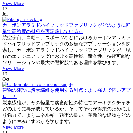
View More
17
Jul
カーボンアラミドハイブリッドファブリックがどのように軽
量で高強度の材料を再定義しているか
航空宇宙、自動車、スポーツなどにおけるカーボンアラミッ
ドハイブリッドファブリックの多様なアプリケーションを探
索し、カーボンアラミッドハイブリッドファブリックが、現
代のエンジニアリングにおける高性能、耐久性、持続可能な
ソリューションの最大の選択肢である理由を学びます。
View More
19
Oct
建物の建設に炭素繊維を使用する利点：より強力で軽いアプ
ローチ
炭素繊維が、その軽量で腐食耐性の特性でアーキテクチャを
どのように再形成しているか、そしてそれが将来のためによ
り強力で、よりエネルギー効率の良い、革新的な建物をどの
ように生み出すのかを学びます。
View More
12