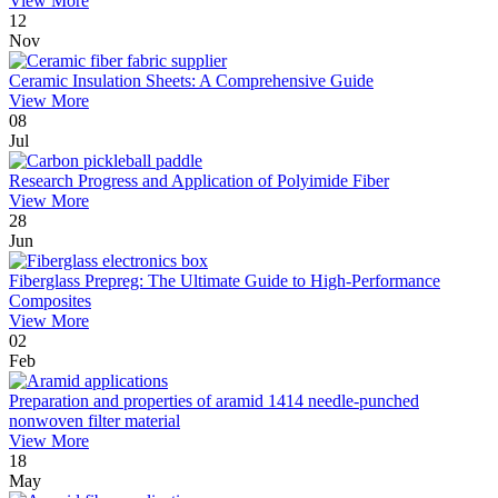
View More
12
Nov
Ceramic Insulation Sheets: A Comprehensive Guide
View More
08
Jul
Research Progress and Application of Polyimide Fiber
View More
28
Jun
Fiberglass Prepreg: The Ultimate Guide to High-Performance
Composites
View More
02
Feb
Preparation and properties of aramid 1414 needle-punched
nonwoven filter material
View More
18
May