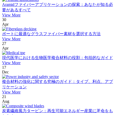
Aramidファイバーアプリケーションの探索：あなたが知る必
要があるすべて
View More
30
Apr
ボートに最適なグラスファイバー素材を選択する方法
View More
27
Apr
現代医学における生物医学複合材料の役割：包括的なガイド
View More
17
Dec
複合材料の強化に関する究極のガイド：タイプ、利点、アプ
リケーション
View More
21
Aug
炭素繊維風力タービン：再生可能エネルギー産業に革命をも