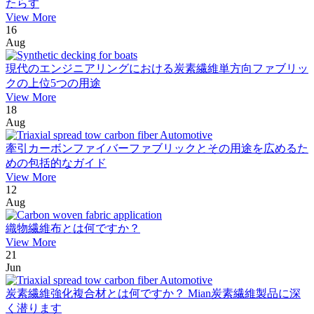
たらす
View More
16
Aug
現代のエンジニアリングにおける炭素繊維単方向ファブリッ
クの上位5つの用途
View More
18
Aug
牽引カーボンファイバーファブリックとその用途を広めるた
めの包括的なガイド
View More
12
Aug
織物繊維布とは何ですか？
View More
21
Jun
炭素繊維強化複合材とは何ですか？ Mian炭素繊維製品に深
く潜ります