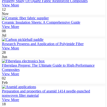
Property Study Of Quartz Fabric Reinforced Composites
View More
12
Nov
Ceramic Insulation Sheets: A Comprehensive Guide
View More
08
Jul
Research Progress and Application of Polyimide Fiber
View More
28
Jun
Fiberglass Prepreg: The Ultimate Guide to High-Performance
Composites
View More
02
Feb
Preparation and properties of aramid 1414 needle-punched
nonwoven filter material
View More
18