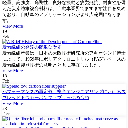
軽量、高強度、高剛性、良好な振動と疲労抵抗、耐食性を備
えた炭素繊維複合材料は、自動車業界でますます注目を集め
ており、自動車のアプリケーションがより広範囲になりま
す。
View More
19
Feb
炭素繊維の発達の簡単な歴史
炭素繊維産業は、日本の大阪技術研究所のアキオシンド博士
によって、1959年にポリアクリロニトリル（PAN）ベースの
炭素繊維製剤技術の発明とともに存在しました。
View More
18
Feb
パフォーマンスの再定義：複合エンジニアリングにおけるス
プレッドトウカーボンファブリックの台頭
View More
23
Dec