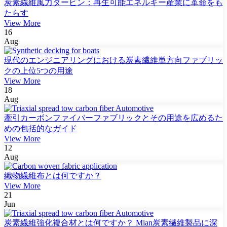
炭素繊維風力タービン：再生可能エネルギー産業に革命をも
たらす
View More
16
Aug
現代のエンジニアリングにおける炭素繊維単方向ファブリッ
クの上位5つの用途
View More
18
Aug
牽引カーボンファイバーファブリックとその用途を広めるた
めの包括的なガイド
View More
12
Aug
織物繊維布とは何ですか？
View More
21
Jun
炭素繊維強化複合材とは何ですか？ Mian炭素繊維製品に深