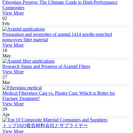
Fiberglass Prepreg: The Ultimate Guide to High-Performance
Composites
View More
02
Feb
Preparation and properties of aramid 1414 needle-punched
nonwoven filter material
View More
18
May
Research Status and Progress of Aramid Fibers
View More
27
Mar
Medical Fiberglass Cast vs. Plaster Cast: Which is Better for
Fracture Treatment?
View More
29
Apr
トップ10の複合材料会社とサプライヤー
View More