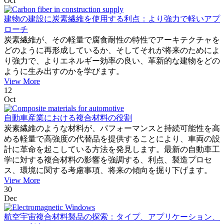
Oct
建物の建設に炭素繊維を使用する利点：より強力で軽いアプ
ローチ
炭素繊維が、その軽量で腐食耐性の特性でアーキテクチャを
どのように再形成しているか、そしてそれが将来のためによ
り強力で、よりエネルギー効率の良い、革新的な建物をどの
ように生み出すのかを学びます。
View More
12
Oct
自動車産業における複合材料の役割
炭素繊維のような材料が、パフォーマンスと持続可能性を高
める軽量で高強度の代替品を提供することにより、車両の設
計に革命を起こしている方法を発見します。最新の自動車工
学に対する複合材料の影響を強調する、利点、製造プロセ
ス、環境に関する考慮事項、将来の傾向を掘り下げます。
View More
30
Dec
航空宇宙複合材料製品の探索：タイプ、アプリケーション、