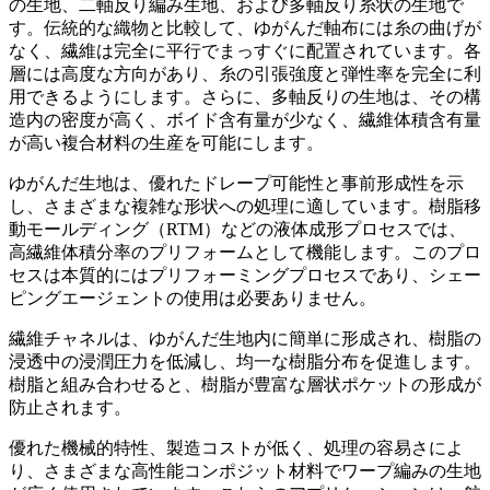
の生地、二軸反り編み生地、および多軸反り糸状の生地で
す。伝統的な織物と比較して、ゆがんだ軸布には糸の曲げが
なく、繊維は完全に平行でまっすぐに配置されています。各
層には高度な方向があり、糸の引張強度と弾性率を完全に利
用できるようにします。さらに、多軸反りの生地は、その構
造内の密度が高く、ボイド含有量が少なく、繊維体積含有量
が高い複合材料の生産を可能にします。
ゆがんだ生地は、優れたドレープ可能性と事前形成性を示
し、さまざまな複雑な形状への処理に適しています。樹脂移
動モールディング（RTM）などの液体成形プロセスでは、
高繊維体積分率のプリフォームとして機能します。このプロ
セスは本質的にはプリフォーミングプロセスであり、シェー
ピングエージェントの使用は必要ありません。
繊維チャネルは、ゆがんだ生地内に簡単に形成され、樹脂の
浸透中の浸潤圧力を低減し、均一な樹脂分布を促進します。
樹脂と組み合わせると、樹脂が豊富な層状ポケットの形成が
防止されます。
優れた機械的特性、製造コストが低く、処理の容易さによ
り、さまざまな高性能コンポジット材料でワープ編みの生地