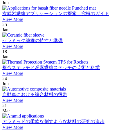
Jun
玄武岩繊維アプリケーションの探索：究極のガイド
View More
25
Jan
セラミック繊維の特性と準備
View More
18
Jan
複合ステッチと炭素繊維ステッチの芸術と科学
View More
24
Jun
自動車における複合材料の役割
View More
21
Mar
アラミッドの柔軟な刺すような材料の研究の進歩
View More