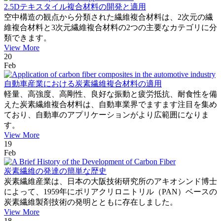
2.5Dテキスタイル複合材料の開発と適用
空中構造の観点から分類された繊維複合材料は、2次元の繊
維複合材料と3次元繊維複合材料の2つの主要なカテゴリに分
類できます。
View More
20
Feb
自動車産業における炭素繊維複合材料の適用
軽量、高強度、高剛性、良好な振動と疲労抵抗、耐食性を備
えた炭素繊維複合材料は、自動車業界でますます注目を集め
ており、自動車のアプリケーションがより広範囲になりま
す。
View More
19
Feb
炭素繊維の発達の簡単な歴史
炭素繊維産業は、日本の大阪技術研究所のアキオシンド博士
によって、1959年にポリアクリロニトリル（PAN）ベースの
炭素繊維製剤技術の発明とともに存在しました。
View More
18