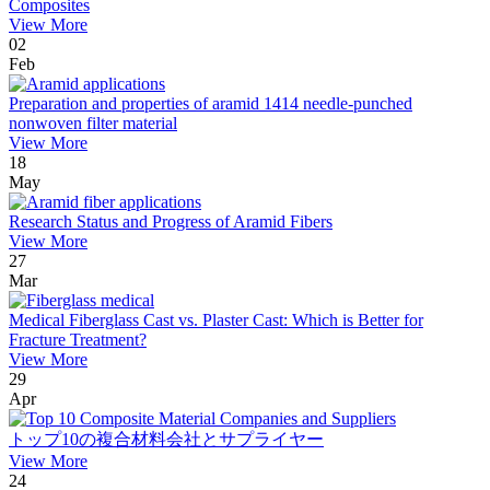
Composites
View More
02
Feb
Preparation and properties of aramid 1414 needle-punched
nonwoven filter material
View More
18
May
Research Status and Progress of Aramid Fibers
View More
27
Mar
Medical Fiberglass Cast vs. Plaster Cast: Which is Better for
Fracture Treatment?
View More
29
Apr
トップ10の複合材料会社とサプライヤー
View More
24