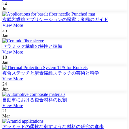
24
Jun
玄武岩繊維アプリケーションの探索：究極のガイド
View More
25
Jan
セラミック繊維の特性と準備
View More
18
Jan
複合ステッチと炭素繊維ステッチの芸術と科学
View More
24
Jun
自動車における複合材料の役割
View More
21
Mar
アラミッドの柔軟な刺すような材料の研究の進歩