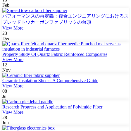
Feb
パフォーマンスの再定義：複合エンジニアリングにおけるス
プレッドトウカーボンファブリックの台頭
View More
23
Dec
Property Study Of Quartz Fabric Reinforced Composites
View More
12
Nov
Ceramic Insulation Sheets: A Comprehensive Guide
View More
08
Jul
Research Progress and Application of Polyimide Fiber
View More
28
Jun