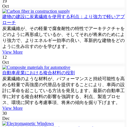
19
Oct
建物の建設に炭素繊維を使用する利点：より強力で軽いアプ
ローチ
炭素繊維が、その軽量で腐食耐性の特性でアーキテクチャを
どのように再形成しているか、そしてそれが将来のためによ
り強力で、よりエネルギー効率の良い、革新的な建物をどの
ように生み出すのかを学びます。
View More
12
Oct
自動車産業における複合材料の役割
炭素繊維のような材料が、パフォーマンスと持続可能性を高
める軽量で高強度の代替品を提供することにより、車両の設
計に革命を起こしている方法を発見します。最新の自動車工
学に対する複合材料の影響を強調する、利点、製造プロセ
ス、環境に関する考慮事項、将来の傾向を掘り下げます。
View More
30
Dec