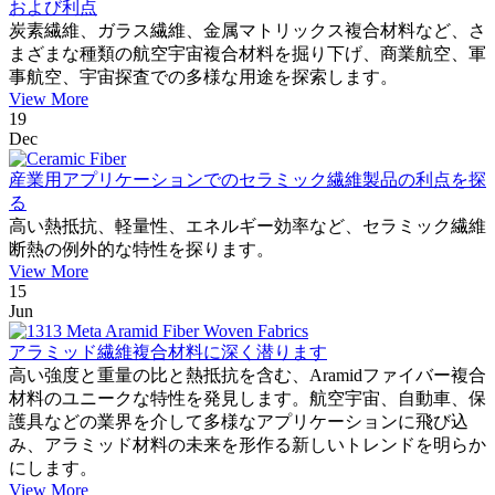
および利点
炭素繊維、ガラス繊維、金属マトリックス複合材料など、さ
まざまな種類の航空宇宙複合材料を掘り下げ、商業航空、軍
事航空、宇宙探査での多様な用途を探索します。
View More
19
Dec
産業用アプリケーションでのセラミック繊維製品の利点を探
る
高い熱抵抗、軽量性、エネルギー効率など、セラミック繊維
断熱の例外的な特性を探ります。
View More
15
Jun
アラミッド繊維複合材料に深く潜ります
高い強度と重量の比と熱抵抗を含む、Aramidファイバー複合
材料のユニークな特性を発見します。航空宇宙、自動車、保
護具などの業界を介して多様なアプリケーションに飛び込
み、アラミッド材料の未来を形作る新しいトレンドを明らか
にします。
View More