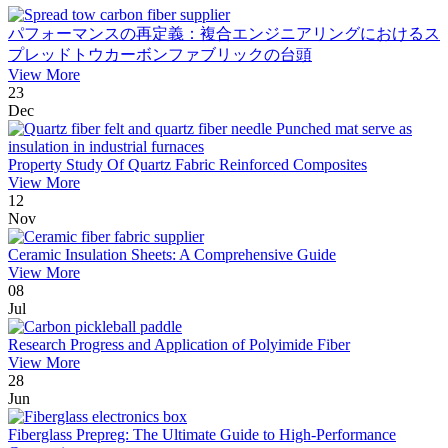
パフォーマンスの再定義：複合エンジニアリングにおけるス
プレッドトウカーボンファブリックの台頭
View More
23
Dec
Property Study Of Quartz Fabric Reinforced Composites
View More
12
Nov
Ceramic Insulation Sheets: A Comprehensive Guide
View More
08
Jul
Research Progress and Application of Polyimide Fiber
View More
28
Jun
Fiberglass Prepreg: The Ultimate Guide to High-Performance