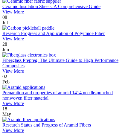
Ceramic Insulation Sheets: A Comprehensive Guide
View More
08
Jul
Research Progress and Application of Polyimide Fiber
View More
28
Jun
Fiberglass Prepreg: The Ultimate Guide to High-Performance
Composites
View More
02
Feb
Preparation and properties of aramid 1414 needle-punched
nonwoven filter material
View More
18
May
Research Status and Progress of Aramid Fibers
View More