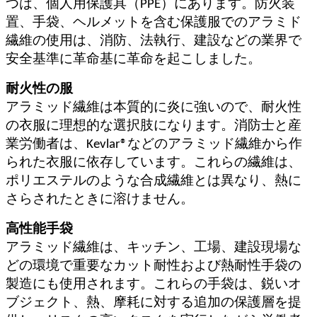
つは、個人用保護具（PPE）にあります。防火装
置、手袋、ヘルメットを含む保護服でのアラミド
繊維の使用は、消防、法執行、建設などの業界で
安全基準に革命基に革命を起こしました。
耐火性の服
アラミッド繊維は本質的に炎に強いので、耐火性
の衣服に理想的な選択肢になります。消防士と産
業労働者は、Kevlar®などのアラミッド繊維から作
られた衣服に依存しています。これらの繊維は、
ポリエステルのような合成繊維とは異なり、熱に
さらされたときに溶けません。
高性能手袋
アラミッド繊維は、キッチン、工場、建設現場な
どの環境で重要なカット耐性および熱耐性手袋の
製造にも使用されます。これらの手袋は、鋭いオ
ブジェクト、熱、摩耗に対する追加の保護層を提