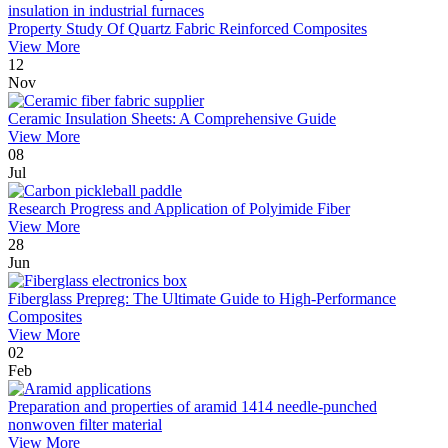
Property Study Of Quartz Fabric Reinforced Composites
View More
12
Nov
Ceramic Insulation Sheets: A Comprehensive Guide
View More
08
Jul
Research Progress and Application of Polyimide Fiber
View More
28
Jun
Fiberglass Prepreg: The Ultimate Guide to High-Performance
Composites
View More
02
Feb
Preparation and properties of aramid 1414 needle-punched
nonwoven filter material
View More