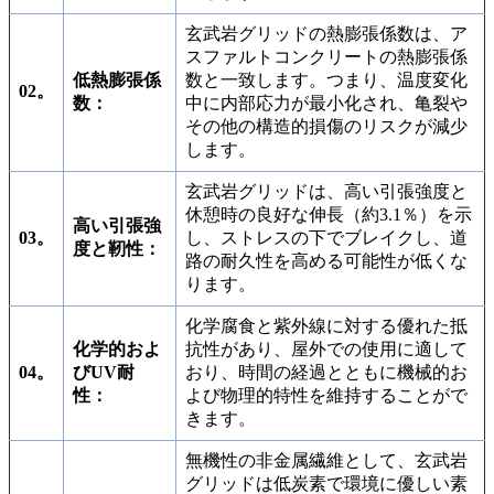
玄武岩グリッドの熱膨張係数は、ア
スファルトコンクリートの熱膨張係
低熱膨張係
数と一致します。つまり、温度変化
02。
数：
中に内部応力が最小化され、亀裂や
その他の構造的損傷のリスクが減少
します。
玄武岩グリッドは、高い引張強度と
休憩時の良好な伸長（約3.1％）を示
高い引張強
03。
し、ストレスの下でブレイクし、道
度と靭性：
路の耐久性を高める可能性が低くな
ります。
化学腐食と紫外線に対する優れた抵
化学的およ
抗性があり、屋外での使用に適して
04。
びUV耐
おり、時間の経過とともに機械的お
性：
よび物理的特性を維持することがで
きます。
無機性の非金属繊維として、玄武岩
グリッドは低炭素で環境に優しい素