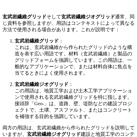
玄武岩繊維グリッド
そして
玄武岩繊維ジオグリッド
通常、同
じ資料を参照しますが、用語はコンテキストによって異なる
方法で使用される場合があります。これが説明です：
玄武岩繊維グリッド
：
これは、玄武岩繊維から作られたグリッドのような構
造を表す広い用語です。材料（玄武岩繊維）と製品の
グリッドフォームを強調しています。この用語は、一
般的なアプリケーションで、または材料自体に焦点を
当てるときによく使用されます。
玄武岩繊維ジオグリッド
：
この用語は、地質工学および土木工学アプリケーショ
ンで使用される玄武岩繊維グリッドを特に指します。
接頭辞「Geo-」は、道路、壁、堤防などの建設プロジ
ェクトで、土壌、アスファルト、またはコンクリート
を補強する目的を強調しています。
両方の用語は、玄武岩繊維から作られたグリッドを説明して
いますが、
玄武岩繊維ジオグリッド
建設と地質工学のコンテ