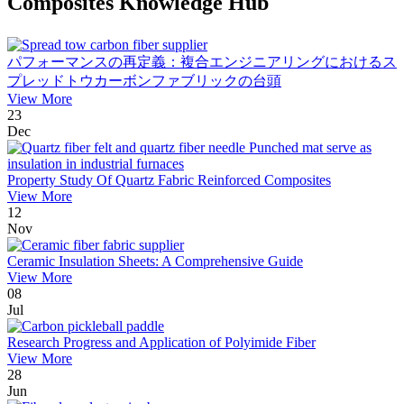
Composites Knowledge Hub
パフォーマンスの再定義：複合エンジニアリングにおけるス
プレッドトウカーボンファブリックの台頭
View More
23
Dec
Property Study Of Quartz Fabric Reinforced Composites
View More
12
Nov
Ceramic Insulation Sheets: A Comprehensive Guide
View More
08
Jul
Research Progress and Application of Polyimide Fiber
View More
28
Jun