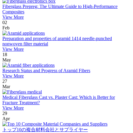
Fiberglass Prepreg: The Ultimate Guide to High-Performance
Composites
View More
02
Feb
Preparation and properties of aramid 1414 needle-punched
nonwoven filter material
View More
18
May
Research Status and Progress of Aramid Fibers
View More
27
Mar
Medical Fiberglass Cast vs. Plaster Cast: Which is Better for
Fracture Treatment?
View More
29
Apr
トップ10の複合材料会社とサプライヤー