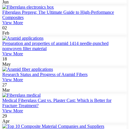
Jun
Fiberglass Prepreg: The Ultimate Guide to High-Performance
Composites
View More
02
Feb
Preparation and properties of aramid 1414 needle-punched
nonwoven filter material
View More
18
May
Research Status and Progress of Aramid Fibers
View More
27
Mar
Medical Fiberglass Cast vs. Plaster Cast: Which is Better for
Fracture Treatment?
View More
29
Apr