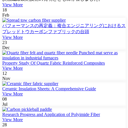
View More
18
Feb
パフォーマンスの再定義：複合エンジニアリングにおけるス
プレッドトウカーボンファブリックの台頭
View More
23
Dec
Property Study Of Quartz Fabric Reinforced Composites
View More
12
Nov
Ceramic Insulation Sheets: A Comprehensive Guide
View More
08
Jul
Research Progress and Application of Polyimide Fiber
View More
28