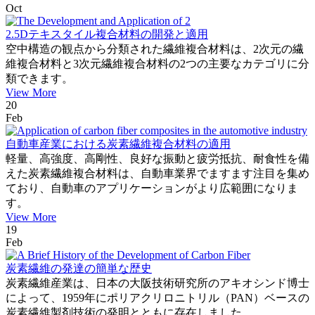
Oct
2.5Dテキスタイル複合材料の開発と適用
空中構造の観点から分類された繊維複合材料は、2次元の繊
維複合材料と3次元繊維複合材料の2つの主要なカテゴリに分
類できます。
View More
20
Feb
自動車産業における炭素繊維複合材料の適用
軽量、高強度、高剛性、良好な振動と疲労抵抗、耐食性を備
えた炭素繊維複合材料は、自動車業界でますます注目を集め
ており、自動車のアプリケーションがより広範囲になりま
す。
View More
19
Feb
炭素繊維の発達の簡単な歴史
炭素繊維産業は、日本の大阪技術研究所のアキオシンド博士
によって、1959年にポリアクリロニトリル（PAN）ベースの
炭素繊維製剤技術の発明とともに存在しました。