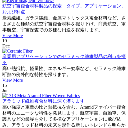
航空宇宙複合材料製品の探索：タイプ、アプリケーション、
および利点
炭素繊維、ガラス繊維、金属マトリックス複合材料など、さ
まざまな種類の航空宇宙複合材料を掘り下げ、商業航空、軍
事航空、宇宙探査での多様な用途を探索します。
View More
19
Dec
産業用アプリケーションでのセラミック繊維製品の利点を探
る
高い熱抵抗、軽量性、エネルギー効率など、セラミック繊維
断熱の例外的な特性を探ります。
View More
15
Jun
アラミッド繊維複合材料に深く潜ります
高い強度と重量の比と熱抵抗を含む、Aramidファイバー複合
材料のユニークな特性を発見します。航空宇宙、自動車、保
護具などの業界を介して多様なアプリケーションに飛び込
み、アラミッド材料の未来を形作る新しいトレンドを明らか