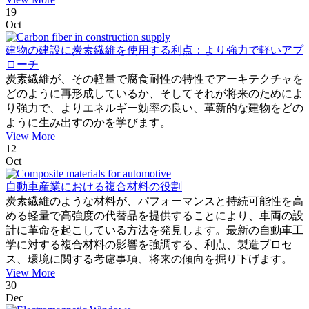
19
Oct
建物の建設に炭素繊維を使用する利点：より強力で軽いアプ
ローチ
炭素繊維が、その軽量で腐食耐性の特性でアーキテクチャを
どのように再形成しているか、そしてそれが将来のためによ
り強力で、よりエネルギー効率の良い、革新的な建物をどの
ように生み出すのかを学びます。
View More
12
Oct
自動車産業における複合材料の役割
炭素繊維のような材料が、パフォーマンスと持続可能性を高
める軽量で高強度の代替品を提供することにより、車両の設
計に革命を起こしている方法を発見します。最新の自動車工
学に対する複合材料の影響を強調する、利点、製造プロセ
ス、環境に関する考慮事項、将来の傾向を掘り下げます。
View More
30
Dec